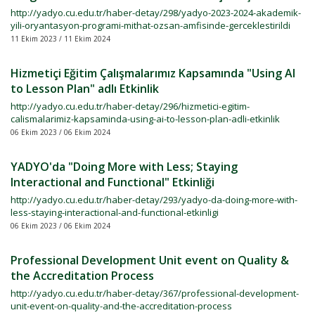
http://yadyo.cu.edu.tr/haber-detay/298/yadyo-2023-2024-akademik-
yili-oryantasyon-programi-mithat-ozsan-amfisinde-gerceklestirildi
11 Ekim 2023 / 11 Ekim 2024
Hizmetiçi Eğitim Çalışmalarımız Kapsamında "Using AI
to Lesson Plan" adlı Etkinlik
http://yadyo.cu.edu.tr/haber-detay/296/hizmetici-egitim-
calismalarimiz-kapsaminda-using-ai-to-lesson-plan-adli-etkinlik
06 Ekim 2023 / 06 Ekim 2024
YADYO'da "Doing More with Less; Staying
Interactional and Functional" Etkinliği
http://yadyo.cu.edu.tr/haber-detay/293/yadyo-da-doing-more-with-
less-staying-interactional-and-functional-etkinligi
06 Ekim 2023 / 06 Ekim 2024
Professional Development Unit event on Quality &
the Accreditation Process
http://yadyo.cu.edu.tr/haber-detay/367/professional-development-
unit-event-on-quality-and-the-accreditation-process