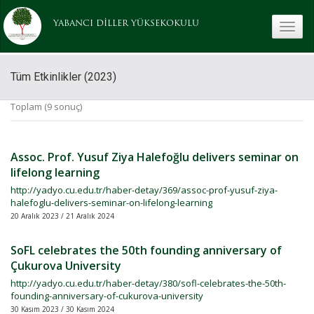
YABANCI DİLLER YÜKSEKOKULU
toggle
Tüm Etkinlikler (2023)
Toplam (9 sonuç)
Assoc. Prof. Yusuf Ziya Halefoğlu delivers seminar on
lifelong learning
http://yadyo.cu.edu.tr/haber-detay/369/assoc-prof-yusuf-ziya-
halefoglu-delivers-seminar-on-lifelong-learning
20 Aralık 2023 / 21 Aralık 2024
SoFL celebrates the 50th founding anniversary of
Çukurova University
http://yadyo.cu.edu.tr/haber-detay/380/sofl-celebrates-the-50th-
founding-anniversary-of-cukurova-university
30 Kasım 2023 / 30 Kasım 2024