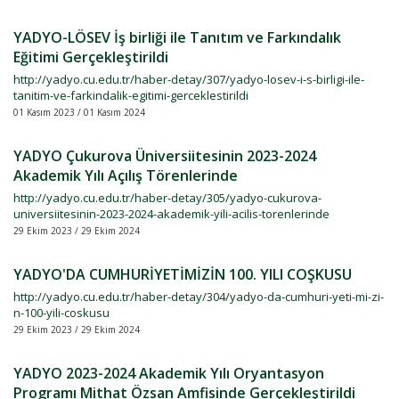
YADYO-LÖSEV İş birliği ile Tanıtım ve Farkındalık
Eğitimi Gerçekleştirildi
http://yadyo.cu.edu.tr/haber-detay/307/yadyo-losev-i-s-birligi-ile-
tanitim-ve-farkindalik-egitimi-gerceklestirildi
01 Kasım 2023 / 01 Kasım 2024
YADYO Çukurova Üniversiitesinin 2023-2024
Akademik Yılı Açılış Törenlerinde
http://yadyo.cu.edu.tr/haber-detay/305/yadyo-cukurova-
universiitesinin-2023-2024-akademik-yili-acilis-torenlerinde
29 Ekim 2023 / 29 Ekim 2024
YADYO'DA CUMHURİYETİMİZİN 100. YILI COŞKUSU
http://yadyo.cu.edu.tr/haber-detay/304/yadyo-da-cumhuri-yeti-mi-zi-
n-100-yili-coskusu
29 Ekim 2023 / 29 Ekim 2024
YADYO 2023-2024 Akademik Yılı Oryantasyon
Programı Mithat Özsan Amfisinde Gerçekleştirildi