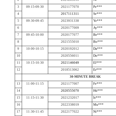
3
09:15-09:30
2021177070
Pe***
4
2017111311
Se***
5
09:30-09:45
2023931338
Ye***
6
2020177009
Ay***
7
09:45-10:00
2020177077
Be***
8
2021555010
Bo***
9
10:00-10:15
2020192012
Da***
10
2020556011
Do***
11
10:15-10:30
2021146049
El***
12
2018513062
Er***
30-MINUTE BREAK
13
11:00-11:15
2021177007
Fe***
14
2020555070
Hü***
15
11:15-11:30
2021232017
İs***
16
2022338019
Mu***
17
11:30-11:45
2022177022
Ni***