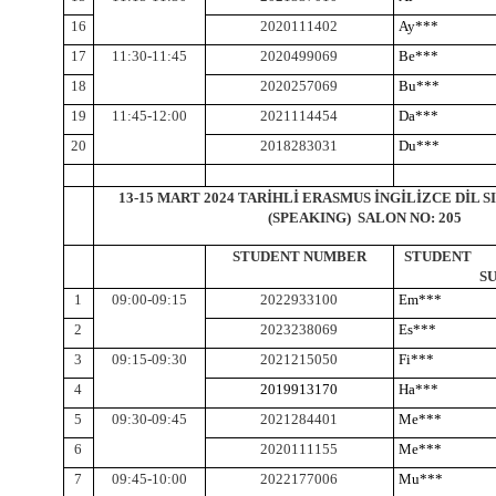
16
2020111402
Ay***
17
11:30-11:45
2020499069
Be***
18
2020257069
Bu***
19
11:45-12:00
2021114454
Da***
20
2018283031
Du***
13-15 MART 2024 TARİHLİ ERASMUS İNGİLİZCE DİL S
(SPEAKING) SALON NO: 205
STUDENT NUMBER
STUDE
S
1
09:00-09:15
2022933100
Em***
2
2023238069
Es***
3
09:15-09:30
2021215050
Fi***
4
2019913170
Ha***
5
09:30-09:45
2021284401
Me***
6
2020111155
Me***
7
09:45-10:00
2022177006
Mu***