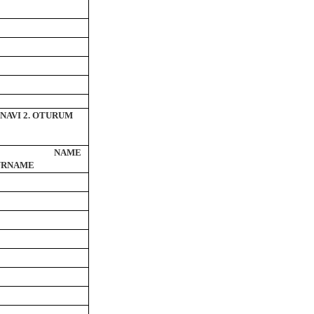
INAVI 2. OTURUM
NT NAME
URNAME