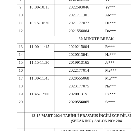
9
10:00-10:15
2022593046
Yı***
10
2021711301
Ab***
11
10:15-10:30
2021177077
Da***
12
2021556064
Do***
30-MINUTE BREAK
13
11:00-11:15
2020215004
Fe***
14
2020513041
Ha***
15
11:15-11:30
2019913165
Ja***
16
2022177014
Me***
17
11:30-11:45
2020555068
Mu***
18
2023177075
Nu***
19
11:45-12:00
2020913151
Ra***
20
2020556065
Se***
13-15 MART 2024 TARİHLİ ERASMUS İNGİLİZCE DİL S
(SPEAKING) SALON NO: 204