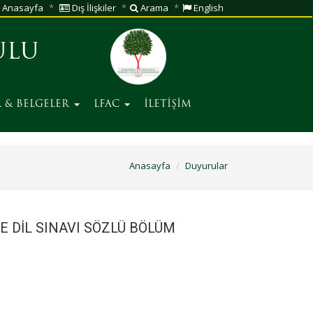
Anasayfa
Dış İlişkiler
Arama
English
ULU
 & BELGELER
LFAC
İLETİŞİM
Anasayfa
Duyurular
E DİL SINAVI SÖZLÜ BÖLÜM