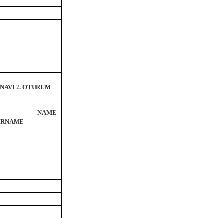
INAVI 2. OTURUM
NT NAME
URNAME