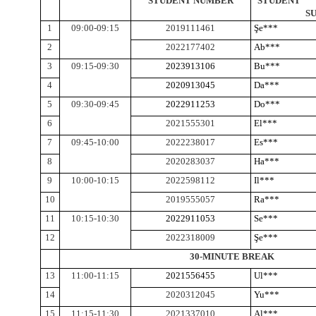
STUDENT NUMBER
STUDE
S
1
09:00-09:15
2019111461
Şe***
2
2022177402
Ab***
3
09:15-09:30
2023913106
Bu***
4
2020913045
Da***
5
09:30-09:45
2022911253
Do***
6
2021555301
El***
7
09:45-10:00
2022238017
Es***
8
2020283037
Ha***
9
10:00-10:15
2022598112
Il***
10
2019555057
Ra***
11
10:15-10:30
2022911053
Se***
12
2022318009
Şe***
30-MINUTE BREAK
13
11:00-11:15
2021556455
Ul***
14
2020312045
Yu***
15
11:15-11:30
2021337010
Al***