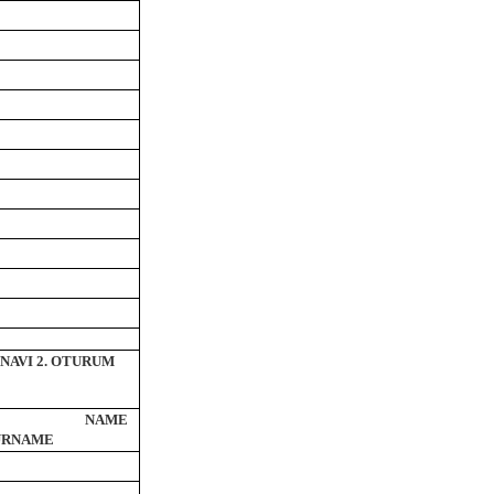
INAVI 2. OTURUM
NT NAME
URNAME