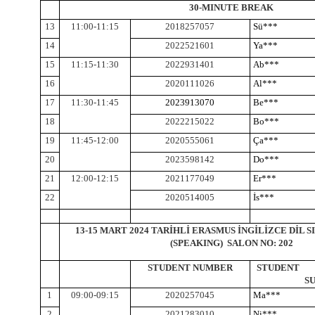
30-MINUTE BREAK
13
11:00-11:15
2018257057
Sü***
14
2022521601
Ya***
15
11:15-11:30
2022931401
Ab***
16
2020111026
Al***
17
11:30-11:45
2023913070
Be***
18
2022215022
Bo***
19
11:45-12:00
2020555061
Ça***
20
2023598142
Do***
21
12:00-12:15
2021177049
Er***
22
2020514005
İs***
13-15 MART 2024 TARİHLİ ERASMUS İNGİLİZCE DİL S
(SPEAKING) SALON NO: 202
STUDENT NUMBER
STUDE
S
1
09:00-09:15
2020257045
Ma***
2
2021283010
Ni***