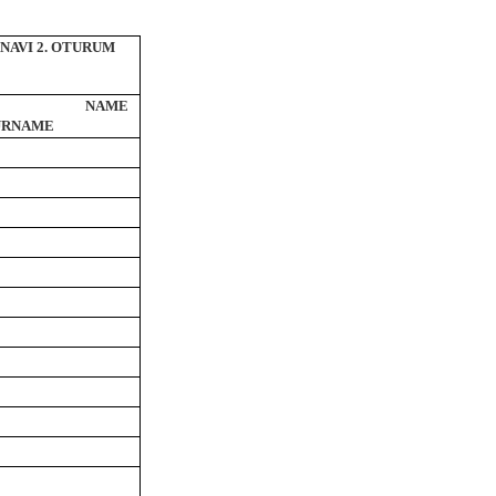
INAVI 2. OTURUM
NT NAME
URNAME