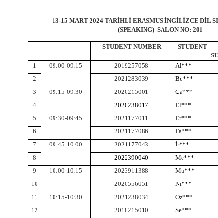
13-15 MART 2024 TARİHLİ ERASMUS İNGİLİZCE DİL S
(SPEAKING) SALON NO: 201
STUDENT NUMBER
STUDE
S
1
09:00-09:15
2019257058
Al***
2
2021283039
Bo***
3
09:15-09:30
2020215001
Ça***
4
2020238017
El***
5
09:30-09:45
2021177011
Er***
6
2021177086
Fa***
7
09:45-10:00
2021177043
İr***
8
2022390040
Me***
9
10:00-10:15
2023911388
Mu***
10
2020556051
Ni***
11
10:15-10:30
2021238034
Öz***
12
2018215010
Se***