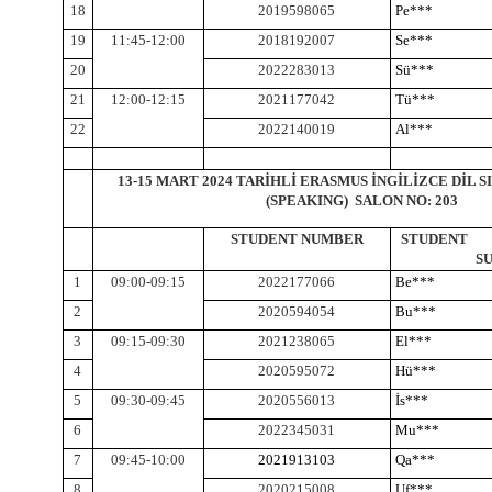
18
2019598065
Pe***
19
11:45-12:00
2018192007
Se***
20
2022283013
Sü***
21
12:00-12:15
2021177042
Tü***
22
2022140019
Al***
13-15 MART 2024 TARİHLİ ERASMUS İNGİLİZCE DİL S
(SPEAKING) SALON NO: 203
STUDENT NUMBER
STUDE
S
1
09:00-09:15
2022177066
Be***
2
2020594054
Bu***
3
09:15-09:30
2021238065
El***
4
2020595072
Hü***
5
09:30-09:45
2020556013
İs***
6
2022345031
Mu***
7
09:45-10:00
2021913103
Qa***
8
2020215008
Uf***